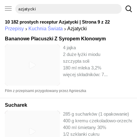
10 182 prostych receptur
Azjatycki
| Strona 9 z 22
Przepisy
Kuchnia Świata
Azjatycki
Bananowe Placuszki Z Syropem Klonowym
4 jajka
2 duże łyżki miodu
szczypta soli
180 ml mleka 3,2%
więcej składników: 7
...
Film z przepisami przygotowany przez Agnieszka
Sucharek
285 g sucharków (1 opakowanie)
400 g kremu czekoladowo-orzechoweg
400 ml śmietany 30%
1/2 szklanki cukru