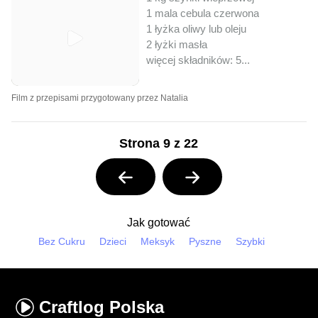
1 mala cebula czerwona
1 łyżka oliwy lub oleju
2 łyżki masła
więcej składników: 5
...
Film z przepisami przygotowany przez Natalia
Strona 9 z 22
Jak gotować
Bez Cukru
Dzieci
Meksyk
Pyszne
Szybki
Craftlog
Polska