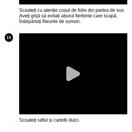
Scoateți cu atenție coșul de folie din partea de sus.
Aveți grijă să evitați aburul fierbinte care scapă.
Îndepărtați fileurile de somon.
15
Scoateți raftul și cartofii dulci.