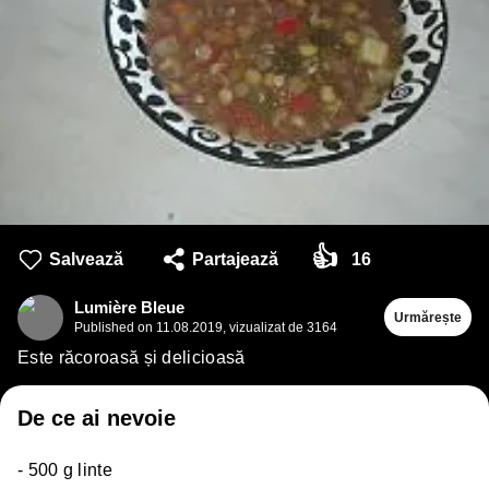
👍
Salvează
Partajează
16
Lumière Bleue
Urmărește
Published on
11.08.2019
,
vizualizat de 3164
Este răcoroasă și delicioasă
De ce ai nevoie
- 500 g linte