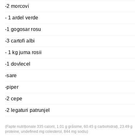
-2 morcovi
- 1 ardel verde
-1 gogosar rosu
-3 cartofi albi
- 1 kg juma rosii
-1 dovlecel
-sare
-piper
-2 cepe
-2 legaturi patrunjel
(Fapte nutriționale 335 calorii, 1.01 g grăsime, 60.45 g carbohidrați, 23.49 g
proteine, undefined mg colesterol, 844 mg sodiu)