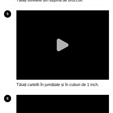
Tăiați floretele din tulpina de broccoli.
5
Tăiați cartofii în jumătate și în cuburi de 1 inch.
6