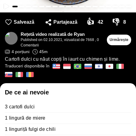
👍
👎
Salvează
Partajează
42
8
Rețetă video realizată de Ryan
Published on
02.10.2021
,
vizualizat de 7668
,
0
Urmărește
Comentarii
4
porțiuni
45
m
Cartofi dulci cu năut copți în iaurt cu chimen și lime.
Traduceri disponibile în
De ce ai nevoie
3 cartofi dulci
1 lingură de miere
1 linguriță fulgi de chili