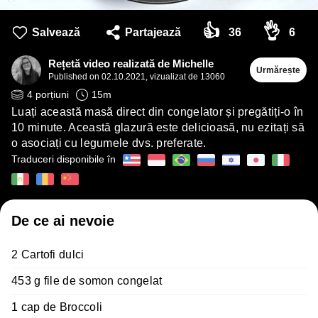
👍
👌
Salvează
Partajează
36
6
Rețetă video realizată de Michelle
Urmărește
Published on
02.10.2021
,
vizualizat de 13060
4
porțiuni
15
m
Luați această masă direct din congelator și pregătiți-o în
10 minute. Această glazură este delicioasă, nu ezitați să
o asociați cu legumele dvs. preferate.
Traduceri disponibile în
De ce ai nevoie
2 Cartofi dulci
453 g file de somon congelat
1 cap de Broccoli