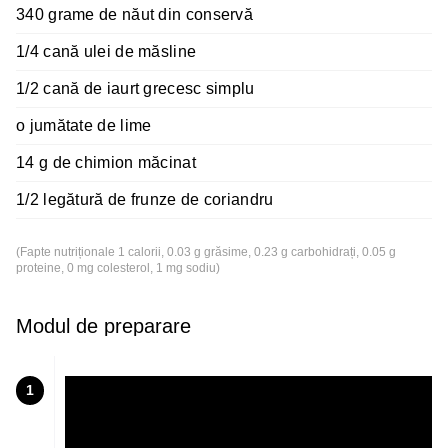
340 grame de năut din conservă
1/4 cană ulei de măsline
1/2 cană de iaurt grecesc simplu
o jumătate de lime
14 g de chimion măcinat
1/2 legătură de frunze de coriandru
(Fapte nutriționale 1 calorii, 0.03 g grăsime, 0.23 g carbohidrați, 0.05 g
proteine, 0 mg colesterol, 1 mg sodiu)
Modul de preparare
1