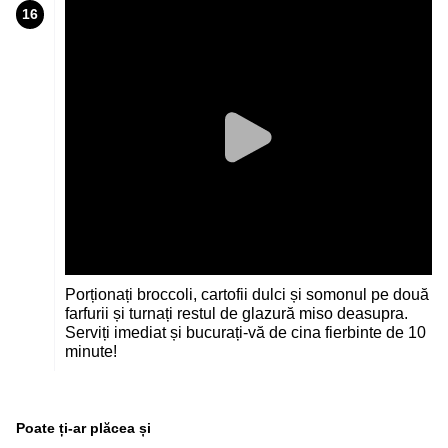
16
Porționați broccoli, cartofii dulci și somonul pe două
farfurii și turnați restul de glazură miso deasupra.
Serviți imediat și bucurați-vă de cina fierbinte de 10
minute!
Poate ți-ar plăcea și