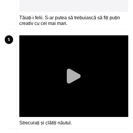
Tăiați-i felii. S-ar putea să trebuiască să fiți puțin
creativ cu cei mai mari.
5
Strecurați și clătiți năutul.