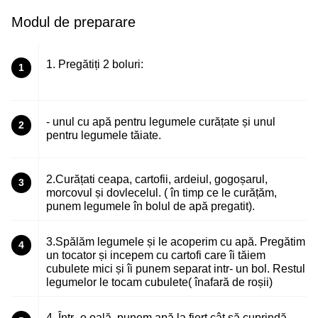
Modul de preparare
1. Pregătiți 2 boluri:
1
- unul cu apă pentru legumele curățate și unul
2
pentru legumele tăiate.
2.Curățati ceapa, cartofii, ardeiul, gogoșarul,
3
morcovul și dovlecelul. ( în timp ce le curățăm,
punem legumele în bolul de apă pregatit).
3.Spălăm legumele și le acoperim cu apă. Pregătim
4
un tocator și incepem cu cartofi care îi tăiem
cubulete mici și îi punem separat intr- un bol. Restul
legumelor le tocam cubulete( înafară de roșii)
4. Într- o oală, punem apă la fiert cât să cuprindă