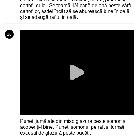
cartofii dulci. Se toarnă 1/4 cană de apă peste vârful
cartofilor, astfel încât să se aburească bine în oală
și se adaugă raftul în oală.
10
Puneți jumătate din miso glazura peste somon și
acoperiți-l bine. Puneți somonul pe raft și turnați
excesul de glazură peste bucăți.