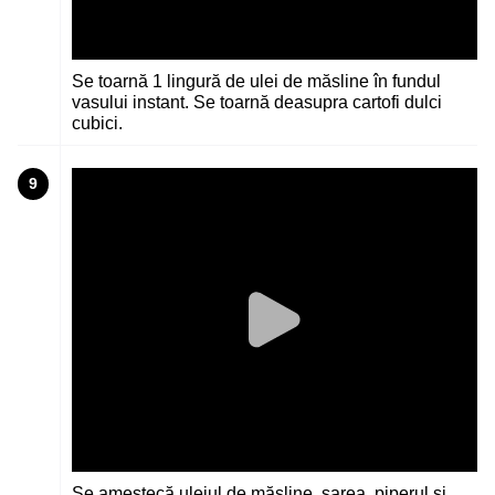
Se toarnă 1 lingură de ulei de măsline în fundul
vasului instant. Se toarnă deasupra cartofi dulci
cubici.
9
Se amestecă uleiul de măsline, sarea, piperul și