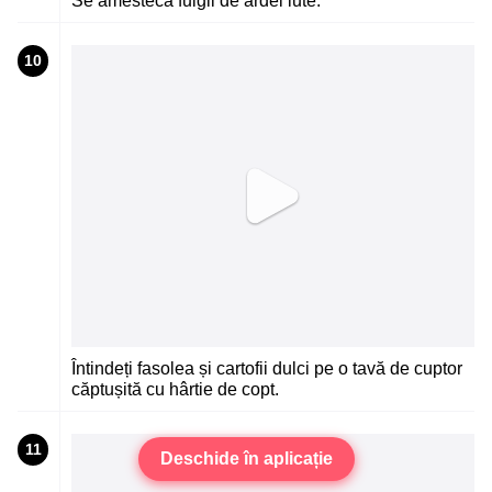
Se amestecă fulgii de ardei iute.
10
Întindeți fasolea și cartofii dulci pe o tavă de cuptor
căptușită cu hârtie de copt.
11
Deschide în aplicație