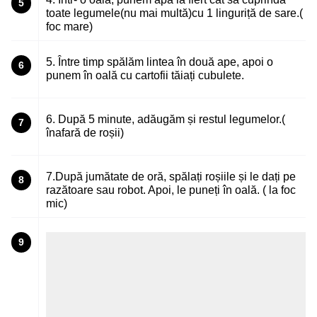
5
toate legumele(nu mai multă)cu 1 linguriță de sare.(
foc mare)
5. Între timp spălăm lintea în două ape, apoi o
6
punem în oală cu cartofii tăiați cubulete.
6. După 5 minute, adăugăm și restul legumelor.(
7
înafară de roșii)
7.După jumătate de oră, spălați roșiile și le dați pe
8
razătoare sau robot. Apoi, le puneți în oală. ( la foc
mic)
9