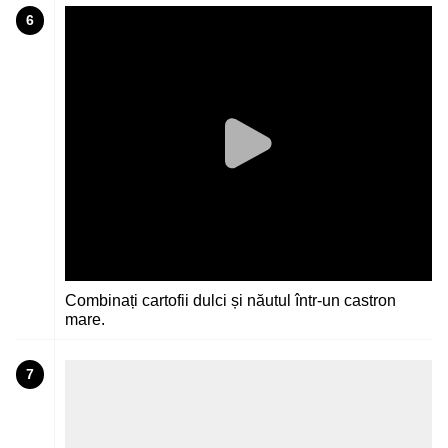
6
Combinați cartofii dulci și năutul într-un castron
mare.
7