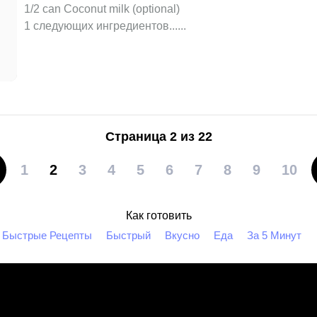
1/2 can Coconut milk (optional)
1 следующих ингредиентов...
...
Страница 2 из 22
1
2
3
4
5
6
7
8
9
10
Как готовить
Быстрые Рецепты
Быстрый
Вкусно
Еда
За 5 Минут