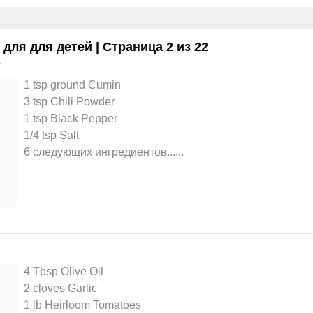
в для
для детей
| Страница 2 из 22
e
1 tsp ground Cumin
3 tsp Chili Powder
1 tsp Black Pepper
1/4 tsp Salt
6 следующих ингредиентов...
...
4 Tbsp Olive Oil
2 cloves Garlic
1 lb Heirloom Tomatoes