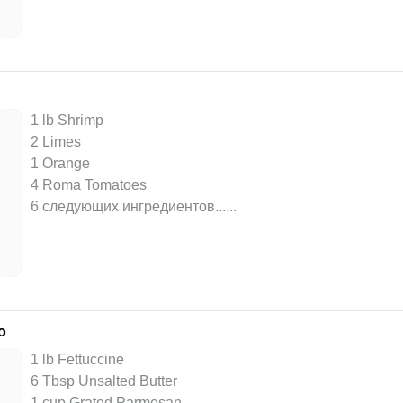
1 lb Shrimp
2 Limes
1 Orange
4 Roma Tomatoes
6 следующих ингредиентов...
...
o
1 lb Fettuccine
6 Tbsp Unsalted Butter
1 cup Grated Parmesan