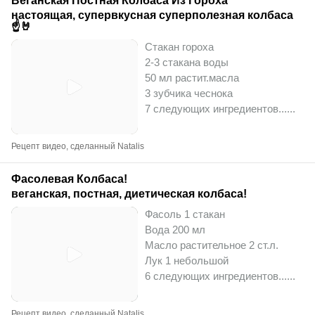
Веганская Постная Колбаса Из Гороха
настоящая, супервкусная суперполезная колбаса
☝️🤘
Стакан гороха
2-3 стакана воды
50 мл растит.масла
3 зубчика чеснока
7 следующих ингредиентов...
...
Рецепт видео, сделанный Natalis
Фасолевая Колбаса!
веганская, постная, диетическая колбаса!
Фасоль 1 стакан
Вода 200 мл
Масло растительное 2 ст.л.
Лук 1 небольшой
6 следующих ингредиентов...
...
Рецепт видео, сделанный Natalis