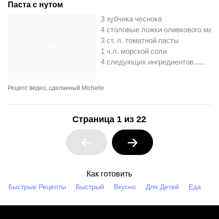
Паста с нутом
3 зубчика чеснока
4 столовые ложки оливкового мас
3 ст. л. томатной пасты
1 ч.л. морской соли
4 следующих ингредиентов...
...
Рецепт видео, сделанный Michelle
Страница 1 из 22
Как готовить
Быстрые Рецепты
Быстрый
Вкусно
Для Детей
Еда