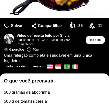
👍
💪
Salvar
Compartilhar
35
11
Vídeo de receita feito por Silvia
Published on
02/10/2021
,
Visto por 7665
,
0
Me siga
Comentários
6
porções
40
m
Uma refeição completa e saudável em uma única
frigideira.
Traduções disponíveis em
O que você precisará
500 gramas de abobrinha
500 g de tomates cereja