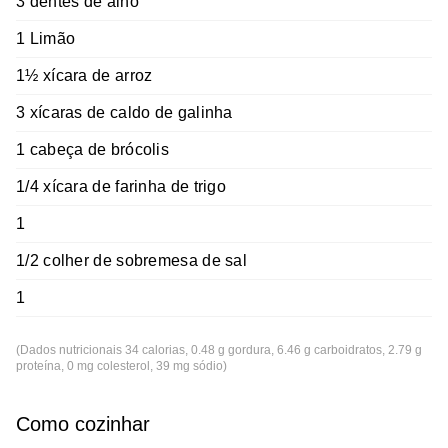
3 dentes de alho
1 Limão
1½ xícara de arroz
3 xícaras de caldo de galinha
1 cabeça de brócolis
1/4 xícara de farinha de trigo
1
1/2 colher de sobremesa de sal
1
(Dados nutricionais 34 calorias, 0.48 g gordura, 6.46 g carboidratos, 2.79 g
proteína, 0 mg colesterol, 39 mg sódio)
Como cozinhar