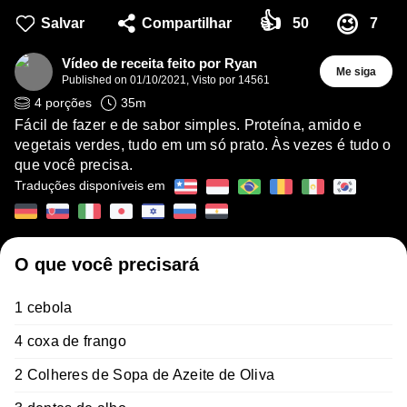
👍
😉
Salvar
Compartilhar
50
7
Vídeo de receita feito por Ryan
Me siga
Published on
01/10/2021
,
Visto por 14561
4
porções
35
m
Fácil de fazer e de sabor simples. Proteína, amido e
vegetais verdes, tudo em um só prato. Às vezes é tudo o
que você precisa.
Traduções disponíveis em
O que você precisará
1 cebola
4 coxa de frango
2 Colheres de Sopa de Azeite de Oliva