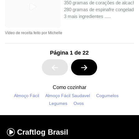
350 gramas de corações de alcachof
280 gramas de espinafre congelado
3 mais ingredientes ..
...
Vídeo de receita feito por Michelle
Página 1 de 22
Como cozinhar
Almoço Fácil
Almoço Fácil Saudavel
Cogumelos
Legumes
Ovos
Craftlog
Brasil