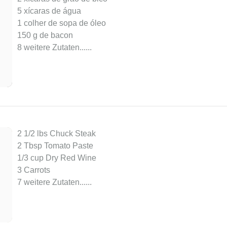
5 xícaras de água
1 colher de sopa de óleo
150 g de bacon
8 weitere Zutaten...
...
2 1/2 lbs Chuck Steak
2 Tbsp Tomato Paste
1/3 cup Dry Red Wine
3 Carrots
7 weitere Zutaten...
...