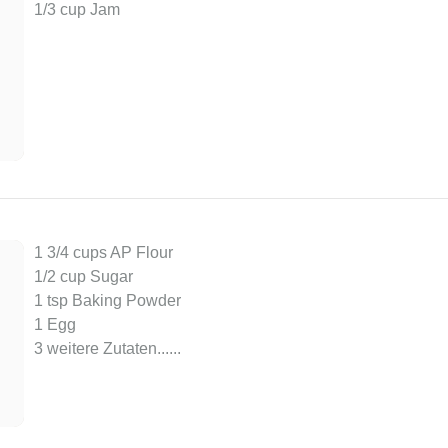
1/3 cup Jam
1 3/4 cups AP Flour
1/2 cup Sugar
1 tsp Baking Powder
1 Egg
3 weitere Zutaten...
...