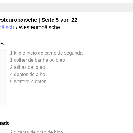
steuropäische
| Seite 5 von 22
päisch
Westeuropäische
es
1 kilo e meio de carne de segunda
1 colher de banha ou oleo
2 folhas de louro
4 dentes de alho
9 weitere Zutaten...
...
inado
2 xícaras de grão de bico