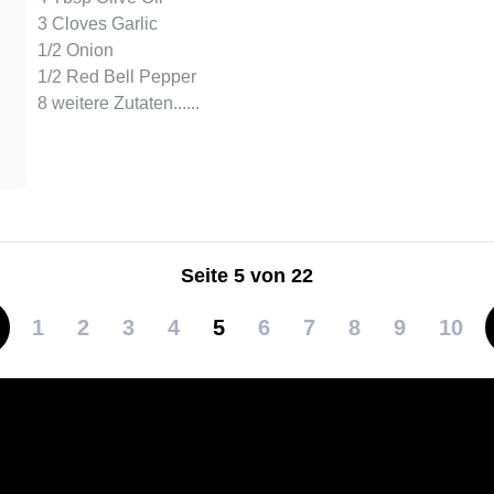
3 Cloves Garlic
1/2 Onion
1/2 Red Bell Pepper
8 weitere Zutaten...
...
Seite 5 von 22
1
2
3
4
5
6
7
8
9
10