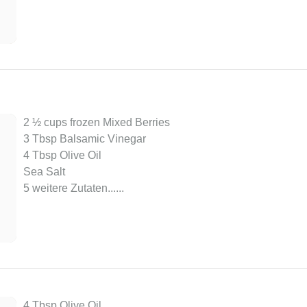
2 ½ cups frozen Mixed Berries
3 Tbsp Balsamic Vinegar
4 Tbsp Olive Oil
Sea Salt
5 weitere Zutaten...
...
4 Tbsp Olive Oil