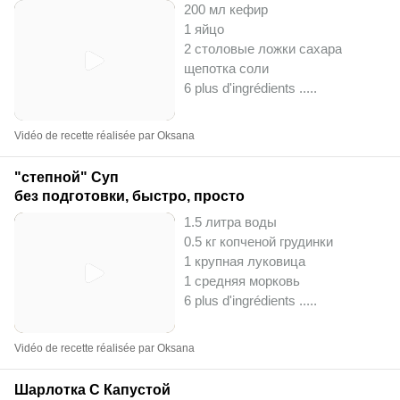
200 мл кефир
1 яйцо
2 столовые ложки сахара
щепотка соли
6 plus d'ingrédients ..
...
Vidéo de recette réalisée par Oksana
"степной" Суп
без подготовки, быстро, просто
1.5 литра воды
0.5 кг копченой грудинки
1 крупная луковица
1 средняя морковь
6 plus d'ingrédients ..
...
Vidéo de recette réalisée par Oksana
Шарлотка С Капустой