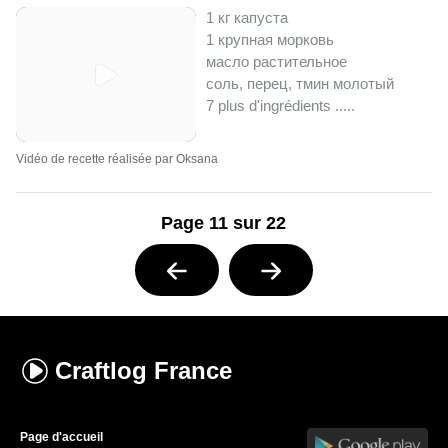
1 кг капуста
1 крупная морковь
масло растительное
соль, перец, тмин молотый
7 plus d'ingrédients ..
...
Vidéo de recette réalisée par Oksana
Page 11 sur 22
Craftlog
France
Page d'accueil