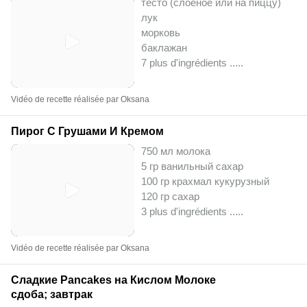
тесто (слоеное или на пиццу)
лук
морковь
баклажан
7 plus d'ingrédients ..
...
Vidéo de recette réalisée par Oksana
Пирог С Грушами И Кремом
750 мл молока
5 гр ванильный сахар
100 гр крахмал кукурузный
120 гр сахар
3 plus d'ingrédients ..
...
Vidéo de recette réalisée par Oksana
Сладкие Pancakes на Кислом Молоке
сдоба; завтрак