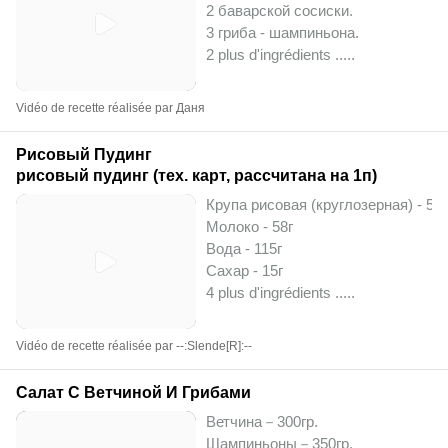
2 баварской сосиски.
3 гриба - шампиньона.
2 plus d'ingrédients ..
...
Vidéo de recette réalisée par Даня
Рисовый Пудинг
рисовый пудинг (тех. карт, рассчитана на 1п)
Крупа рисовая (круглозерная) - 50г
Молоко - 58г
Вода - 115г
Сахар - 15г
4 plus d'ingrédients ..
...
Vidéo de recette réalisée par --:Slende[R]:--
Салат С Ветчиной И Грибами
Ветчина－300гр.
Шампиньоны－350гр.