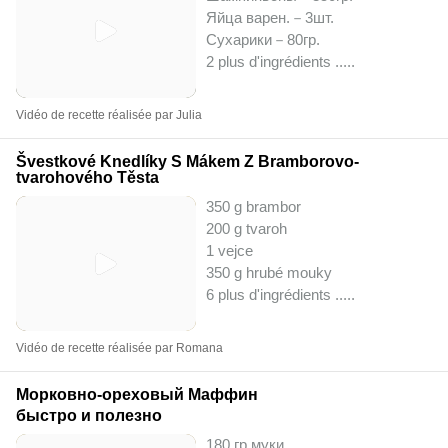
Яйца варен.－3шт.
Сухарики－80гр.
2 plus d'ingrédients ..
...
Vidéo de recette réalisée par Julia
Švestkové Knedlíky S Mákem Z Bramborovo-
tvarohového Těsta
350 g brambor
200 g tvaroh
1 vejce
350 g hrubé mouky
6 plus d'ingrédients ..
...
Vidéo de recette réalisée par Romana
Морковно-ореховый Маффин
быстро и полезно
180 гр муки