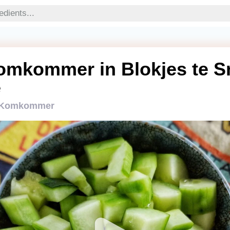
omkommer in Blokjes te Sn
e
n Komkommer