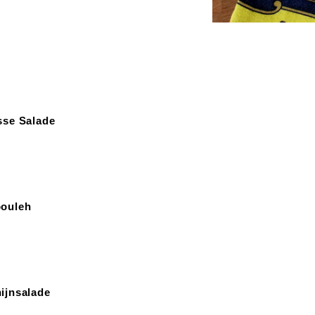
sse Salade
bouleh
ijnsalade