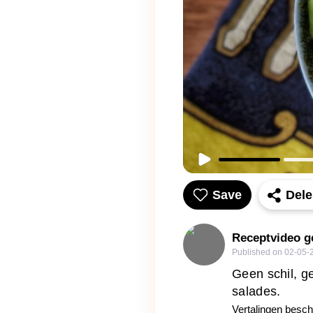
Save
Del
Receptvideo g
Published on
02-05-
Geen schil, g
salades.
Vertalingen besch