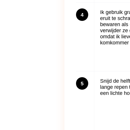
Ik gebruik g
4
eruit te sch
bewaren als 
verwijder ze
omdat ik lie
komkommer 
Snijd de hel
5
lange repen 
een lichte h