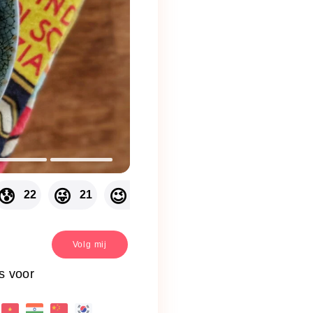
🐇
😰
😜
😉
😱
😪
22
21
21
20
20
1
Volg mij
s voor