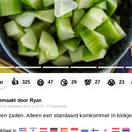
👍
💯
😄
😘
😭
en
325
47
29
27
23
emaakt door Ryan
2018
,
Bekeken door 114770
,
3
Comments
een zaden. Alleen een standaard komkommer in blokje
ikbaar in