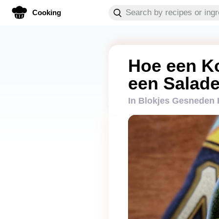
Cooking
Hoe een K
een Salad
In Blokjes Gesnede