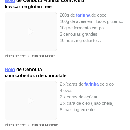
Bolo
de Cenoura Fitness Com Aveia
low carb e gluten free
200g de
farinha
de coco
100g de aveia em flocos glutem...
10g de fermento em po
2 cenouras grandes
10 mais ingredientes ..
Vídeo de receita feito por Monica
Bolo
de Cenoura
com cobertura de chocolate
2 xícaras de
farinha
de trigo
4 ovos
2 xícaras de açúcar
1 xícara de óleo ( nao cheia)
8 mais ingredientes ..
Vídeo de receita feito por Marlene