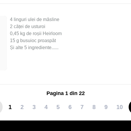
4 linguri ulei de măsline
2 căței de usturoi
0,45 kg de roșii Heirloom
15 g busuioc proaspăt
Și alte 5 ingrediente...
...
Pagina 1 din 22
1
2
3
4
5
6
7
8
9
10