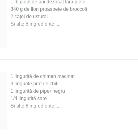
1 lb piept de pui dezosat fără piele
340 g de flori proaspete de broccoli
2 căței de usturoi
Și alte 5 ingrediente...
...
1 linguriță de chimen macinat
3 lingurițe praf de chili
1 linguriță de piper negru
1/4 linguriță sare
Și alte 6 ingrediente...
...