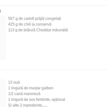
i
567 g de cartofi prăjiți congelați
425 g de chili la conservă
113 g de brânză Cheddar mărunțită
12 ouă
1 lingură de muștar galben
1/2 cană maioneză
1 lingură de sos fierbinte, opțional
Și alte 2 ingrediente...
...