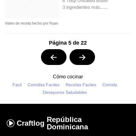
6 Tbsp Unsalted Butter
3 ingredientes más...
...
Video de receta hecho por Ryan
Página 5 de 22
Cómo cocinar
Facil
Comidas Faciles
Recetas Faciles
Comida
Desayunos Saludables
República
Craftlog
Dominicana