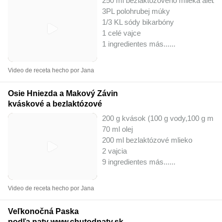
250 ml bezlaktózového mlieka alebo p
3PL polohrubej múky
1/3 KL sódy bikarbóny
1 celé vajce
1 ingredientes más...
...
Video de receta hecho por Jana
Osie Hniezda a Makový Závin
kváskové a bezlaktózové
200 g kvások (100 g vody,100 g múk
70 ml olej
200 ml bezlaktózové mlieko
2 vajcia
9 ingredientes más...
...
Video de receta hecho por Jana
Veľkonočná Paska
podľa naty www.chutodnaty.sk