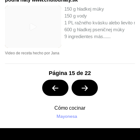
150 g hladkej múky
150 g vody
1 PL ražného kvásku alebo lievito m
600 g hladkej pseničnej múky
9 ingredientes más...
...
Video de receta hecho por Jana
Página 15 de 22
Cómo cocinar
Mayonesa