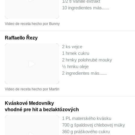
1/2 tl Vanille extrakt
10 ingredientes más...
...
Video de receta hecho por Bunny
Raffaello Řezy
2 ks vejce
1 hrnek cukru
2 hrnky polohrubé mouky
½ hrnku oleje
2 ingredientes más...
...
Video de receta hecho por Martin
Kváskové Medovníky
vhodné pre hit a bezlaktózových
1 PL materského kvásku
700 g špaldovej chlebovej múky
360 g práškového cukru