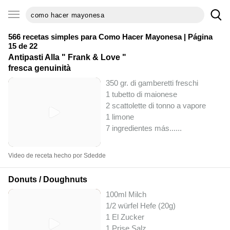
566 recetas simples para
Como Hacer Mayonesa
| Página
15 de 22
Antipasti Alla " Frank & Love "
fresca genuinità
350 gr. di gamberetti freschi
1 tubetto di maionese
2 scattolette di tonno a vapore
1 limone
7 ingredientes más...
...
Video de receta hecho por Sdedde
Donuts / Doughnuts
100ml Milch
1/2 würfel Hefe (20g)
1 El Zucker
1 Prise Salz