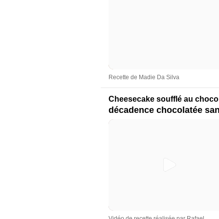
Recette de Madie Da Silva
Cheesecake soufflé au choco
décadence chocolatée san
Vidéo de recette réalisée par Rafael