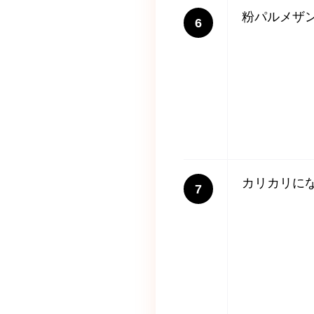
粉パルメザ
6
カリカリに
7