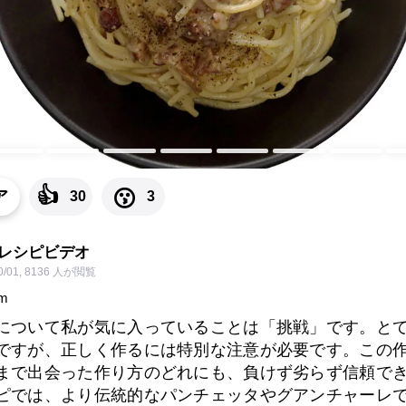
👍
😗
ア
30
3
たレシピビデオ
0/01
,
8136 人が閲覧
m
について私が気に入っていることは「挑戦」です。と
ですが、正しく作るには特別な注意が必要です。この
まで出会った作り方のどれにも、負けず劣らず信頼で
ピでは、より伝統的なパンチェッタやグアンチャーレ