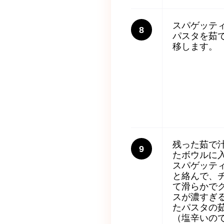
スパゲッテ
8
パスタを茹
移します。
残った茹で
9
たボウルに
スパゲッテ
と絡んで、
て滑らかで
スが濃すぎ
たパスタの
（塩辛いの