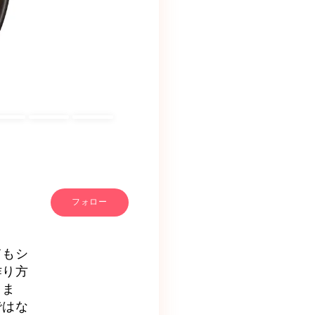
フォロー
てもシ
作り方
きま
ではな