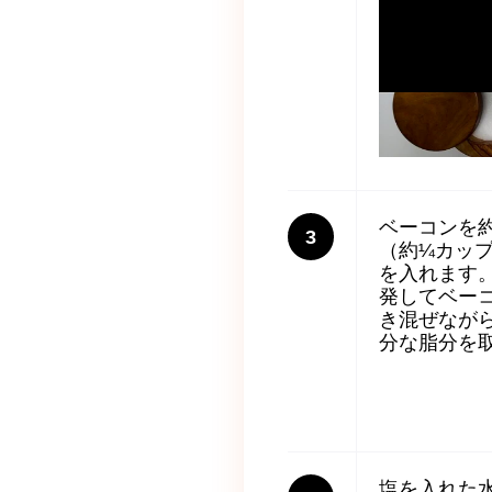
ベーコンを約
3
（約¼カッ
を入れます
発してベー
き混ぜなが
分な脂分を
塩を入れた