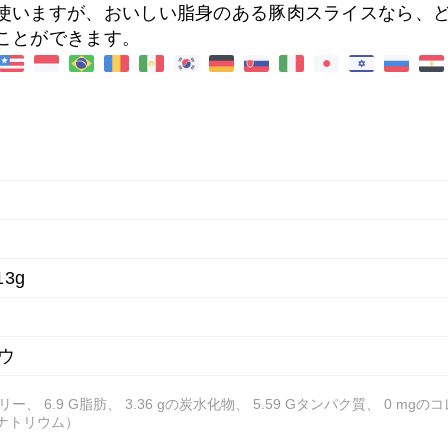
使いますが、おいしい脂身のある豚肉スライスなら、
ことができます。
3g
ウ
ー、 6.9 G脂肪、 3.36 gの炭水化物、 5.59 Gタンパク質、 0 mgの
Gナトリウム）