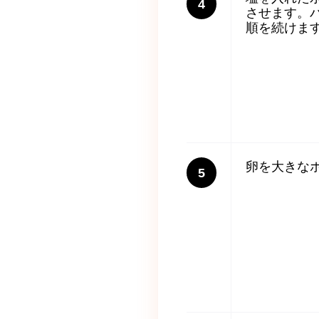
4
させます。
順を続けま
卵を大きな
5