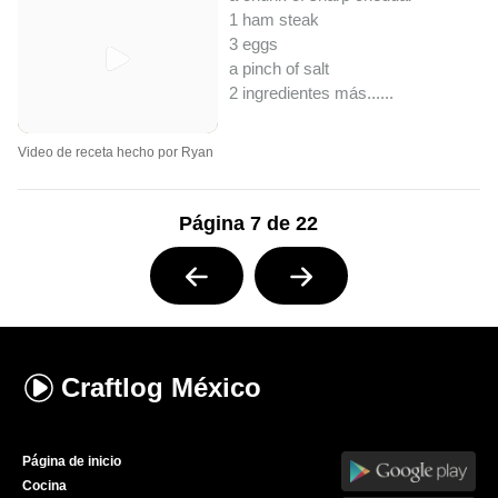
1 ham steak
3 eggs
a pinch of salt
2 ingredientes más...
...
Video de receta hecho por Ryan
Página 7 de 22
Craftlog
México
Página de inicio
Cocina