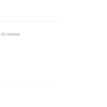
02 cebolas médias; 04 dentes de alho; 01 copo de leite(200ml);