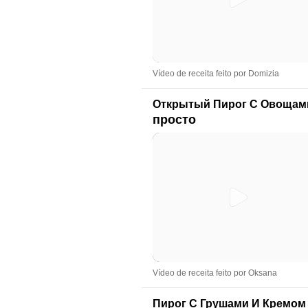
Vídeo de receita feito por Domizia
Открытый Пирог С Овощам
просто
Vídeo de receita feito por Oksana
Пирог С Грушами И Кремом