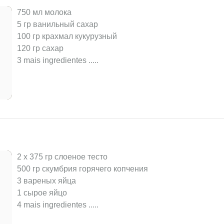
750 мл молока
5 гр ванильный сахар
100 гр крахмал кукурузный
120 гр сахар
3 mais ingredientes ..
...
2 x 375 гр слоеное тесто
500 гр скумбрия горячего копчения
3 вареных яйца
1 сырое яйцо
4 mais ingredientes ..
...