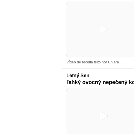
Vídeo de receita feito por Chiara
Letný Sen
ľahký ovocný nepečený k