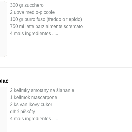
300 gr zucchero
2 uova medio-piccole
100 gr burro fuso (freddo o tiepido)
750 ml latte parzialmente scremato
4 mais ingredientes ..
...
oláč
2 kelimky smotany na šlahanie
1 kelimok mascarpone
2 ks vanilkovy cukor
dlhé piškóty
4 mais ingredientes ..
...