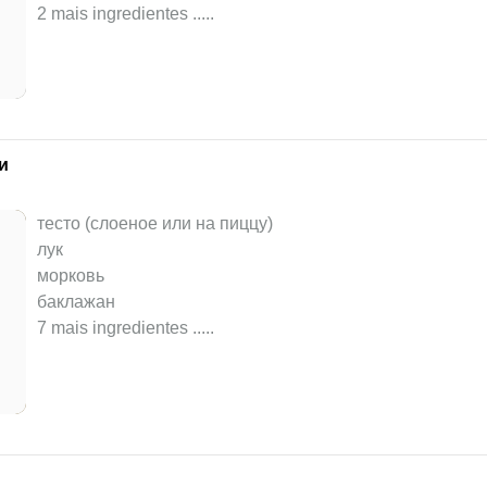
2 mais ingredientes ..
...
и
тесто (слоеное или на пиццу)
лук
морковь
баклажан
7 mais ingredientes ..
...