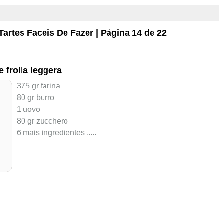
Tartes Faceis De Fazer
| Página 14 de 22
 frolla leggera
375 gr farina
80 gr burro
1 uovo
80 gr zucchero
6 mais ingredientes ..
...