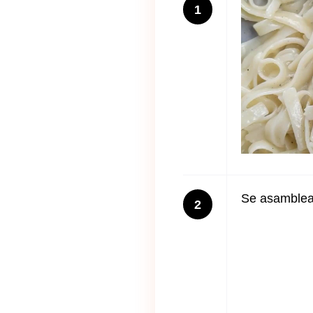
1
Se asambleaz
2