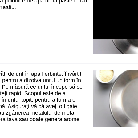
a polonice de apă de la paste într-o
c mediu.
ți de unt în apa fierbinte. Învârtiți
 pentru a dizolva untul uniform în
e. Pe măsură ce untul începe să se
eți rapid. Scopul este de a
în untul topit, pentru a forma o
bă. Asigurați-vă că aveți o tigaie
au zgârierea metalului de metal
ora tava sau poate genera arome