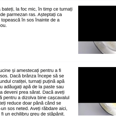
 bateți, la foc mic, în timp ce turnați
i de parmezan ras. Așteptați ca
 topească în sos înainte de a
nou.
ucine și amestecați pentru a fi
 sos. Dacă brânza începe să se
undul cratiței, turnați puțină apă
u adăugați apă de la paste sau
ea deveni prea sărat. Dacă aveți
ă pentru a dizolva bine cașcavalul
puteți reduce doar până când se
-un sos neted. Aveți răbdare aici,
fi un echilibru greu de stăpânit.