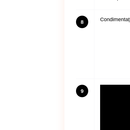
Condimentați 
8
9