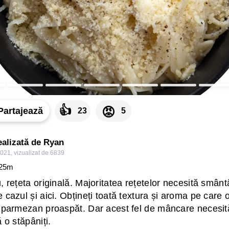
👍
😡
Partajează
23
5
ealizată de Ryan
2021
,
vizualizat de 6839
25
m
, rețeta originală. Majoritatea rețetelor necesită smân
 cazul și aici. Obțineți toată textura și aroma pe care o
i parmezan proaspăt. Dar acest fel de mâncare necesit
 o stăpâniți.