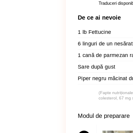
Traduceri disponib
De ce ai nevoie
1 lb Fettucine
6 linguri de un nesărat
1 cană de parmezan r
Sare după gust
Piper negru măcinat d
(Fapte nutrițional
colesterol, 67 mg 
Modul de preparare