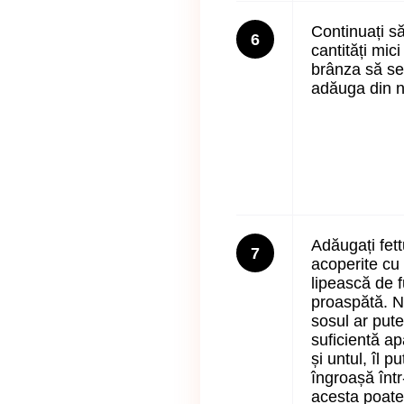
Continuați să
6
cantități mic
brânza să se
adăuga din 
Adăugați fett
7
acoperite cu
lipească de f
proaspătă. N
sosul ar put
suficientă ap
și untul, îl 
îngroașă într
acesta poate 