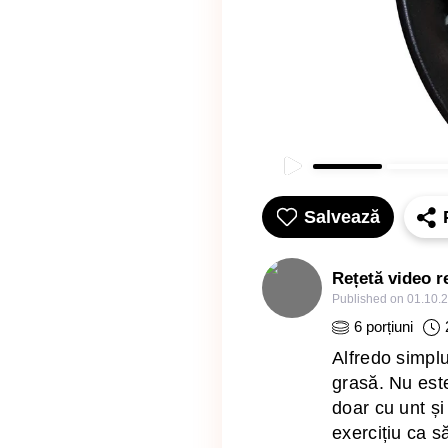
Salvează
Rețetă video r
Published on
01.10.
6
porțiuni
Alfredo simplu
grasă. Nu este
doar cu unt ș
exercițiu ca să