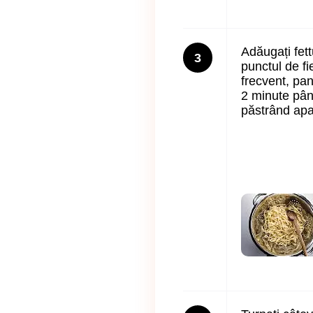
Adăugați fett
3
punctul de f
frecvent, pan
2 minute până
păstrând apa 