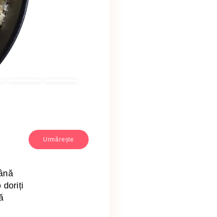
Urmărește
tână
 doriți
ă