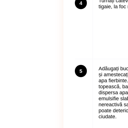
Turnați câtev
4
tigaie, la fo
Adăugați bucă
5
și amestecați
apa fierbint
topească, bat
dispersa apa 
emulsifie sla
nereactivă s
poate deteri
ciudate.