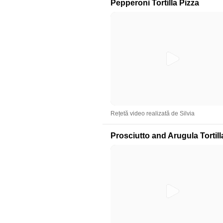
Pepperoni Tortilla Pizza
Rețetă video realizată de Silvia
Prosciutto and Arugula Tortill