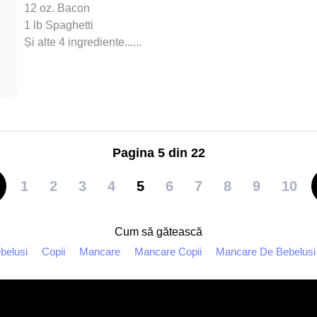
12 oz. Bacon
1 lb Spaghetti
Și alte 4 ingrediente...
...
Pagina 5 din 22
1
2
3
4
5
6
7
8
9
10
Cum să gătească
belusi
Copii
Mancare
Mancare Copii
Mancare De Bebelusi