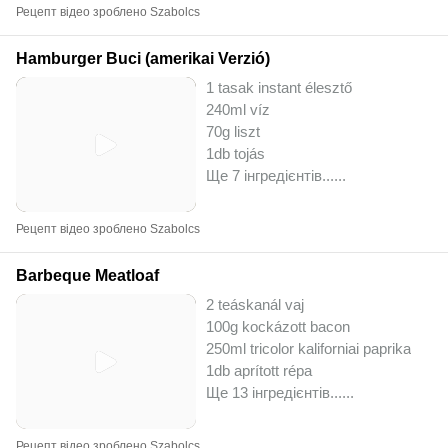
Рецепт відео зроблено Szabolcs
Hamburger Buci (amerikai Verzió)
1 tasak instant élesztő
240ml víz
70g liszt
1db tojás
Ще 7 інгредієнтів...
...
Рецепт відео зроблено Szabolcs
Barbeque Meatloaf
2 teáskanál vaj
100g kockázott bacon
250ml tricolor kaliforniai paprika
1db aprított répa
Ще 13 інгредієнтів...
...
Рецепт відео зроблено Szabolcs