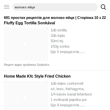
691 простих рецептів для
молоко яйця
| Сторінка 10 з 22
Fluffy Egg Tortilla Sonkával
1db tortilla
2db tojás
50ml tej
150g sonka
Ще 5 інгредієнтів...
...
Рецепт відео зроблено Szabolcs
Home Made Kfc Style Fried Chicken
1db teljes csirkemell
só, bors, fokhagyma,
1/4 kávés kanál fehérbors
1 evőkanál paprika por
Ще 8 інгредієнтів...
...