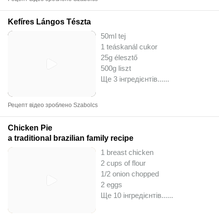
Kefíres Lángos Tészta
50ml tej
1 teáskanál cukor
25g élesztő
500g liszt
Ще 3 інгредієнтів...
...
Рецепт відео зроблено Szabolcs
Chicken Pie
a traditional brazilian family recipe
1 breast chicken
2 cups of flour
1/2 onion chopped
2 eggs
Ще 10 інгредієнтів...
...