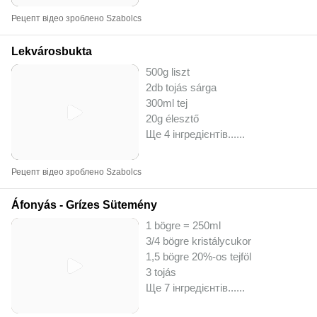
Рецепт відео зроблено Szabolcs
Lekvárosbukta
500g liszt
2db tojás sárga
300ml tej
20g élesztő
Ще 4 інгредієнтів...
...
Рецепт відео зроблено Szabolcs
Áfonyás - Grízes Sütemény
1 bögre = 250ml
3/4 bögre kristálycukor
1,5 bögre 20%-os tejföl
3 tojás
Ще 7 інгредієнтів...
...