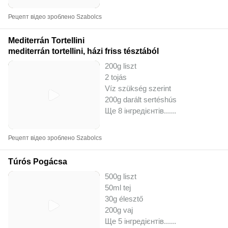
Рецепт відео зроблено Szabolcs
Mediterrán Tortellini
mediterrán tortellini, házi friss tésztából
200g liszt
2 tojás
Víz szükség szerint
200g darált sertéshús
Ще 8 інгредієнтів...
...
Рецепт відео зроблено Szabolcs
Túrós Pogácsa
500g liszt
50ml tej
30g élesztő
200g vaj
Ще 5 інгредієнтів...
...