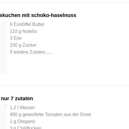
kskuchen mit schoko-haselnuss
6 Esslöffel Butter
110 g Nutella
3 Eier
100 g Zucker
5 weitere Zutaten...
...
nur 7 zutaten
1,2 l Wasser
400 g gewürfelte Tomaten aus der Dose
1 g Oregano
3 g Chiliflocken