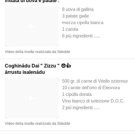
frittata di uova e patate .
8 uova di gallina
3 patate gialle
mezza cipolla bianca
1 carota
6 più ingredienti ..
...
Video della ricetta realizzato da Sdedde
Coghinádu Dai " Zizzu " 😎👍
árrustu isalenádu
500 gr. di carne di Vitello ozierese
10 carote dell'orto di Eleonora
1 cipolla dorata
Vino bianco di selezione D.O.C.
2 più ingredienti ..
...
Video della ricetta realizzato da Sdedde