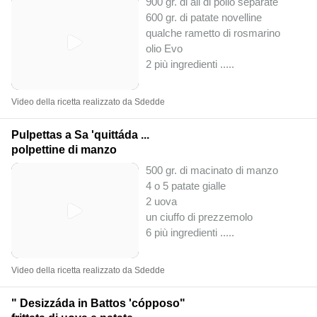
900 gr. di ali di pollo separate
600 gr. di patate novelline
qualche rametto di rosmarino
olio Evo
2 più ingredienti ..
...
Video della ricetta realizzato da Sdedde
Pulpettas a Sa 'quittáda ...
polpettine di manzo
500 gr. di macinato di manzo
4 o 5 patate gialle
2 uova
un ciuffo di prezzemolo
6 più ingredienti ..
...
Video della ricetta realizzato da Sdedde
" Desizzáda in Battos 'cópposo"