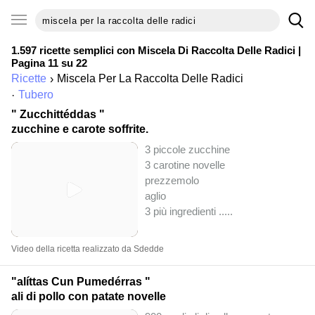
1.597 ricette semplici con
Miscela Di Raccolta Delle Radici
|
Pagina 11 su 22
Ricette
Miscela Per La Raccolta Delle Radici
Tubero
" Zucchittéddas "
zucchine e carote soffrite.
3 piccole zucchine
3 carotine novelle
prezzemolo
aglio
3 più ingredienti ..
...
Video della ricetta realizzato da Sdedde
"alíttas Cun Pumedérras "
ali di pollo con patate novelle