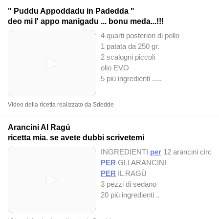
" Puddu Appoddadu in Padedda "
deo mi l' appo manigadu ... bonu meda...!!!
4 quarti posteriori di pollo
1 patata da 250 gr.
2 scalogni piccoli
olio EVO
5 più ingredienti ..
...
Video della ricetta realizzato da Sdedde
Arancini Al Ragú
ricetta mia. se avete dubbi scrivetemi
INGREDIENTI
per
12 arancini circa 
PER
GLI ARANCINI
PER
IL RAGÙ
3 pezzi di sedano
20 più ingredienti ..