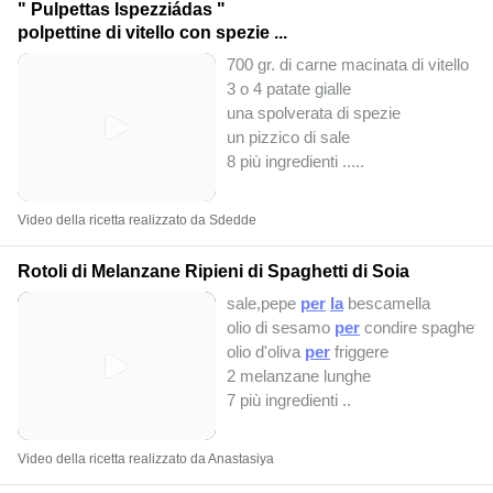
" Pulpettas Ispezziádas "
polpettine di vitello con spezie ...
700 gr. di carne macinata di vitello
3 o 4 patate gialle
una spolverata di spezie
un pizzico di sale
8 più ingredienti ..
...
Video della ricetta realizzato da Sdedde
Rotoli di Melanzane Ripieni di Spaghetti di Soia
sale,pepe
per
la
bescamella
olio di sesamo
per
condire spaghetti
olio d'oliva
per
friggere
2 melanzane lunghe
7 più ingredienti ..
Video della ricetta realizzato da Anastasiya