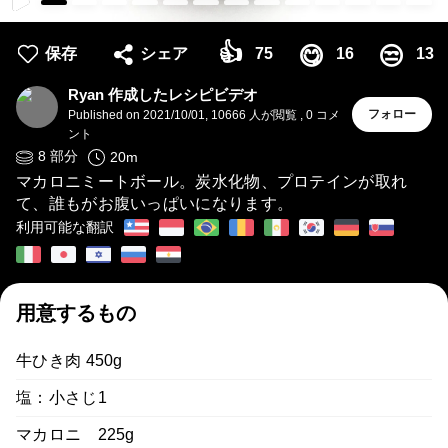
👍
😋
😒
保存
シェア
75
16
13
Ryan 作成したレシピビデオ
フォロー
Published on
2021/10/01
,
10666 人が閲覧
,
0
コメ
ント
8
部分
20
m
マカロニミートボール。炭水化物、プロテインが取れ
て、誰もがお腹いっぱいになります。
利用可能な翻訳
用意するもの
牛ひき肉 450g
塩：小さじ1
マカロニ 225g