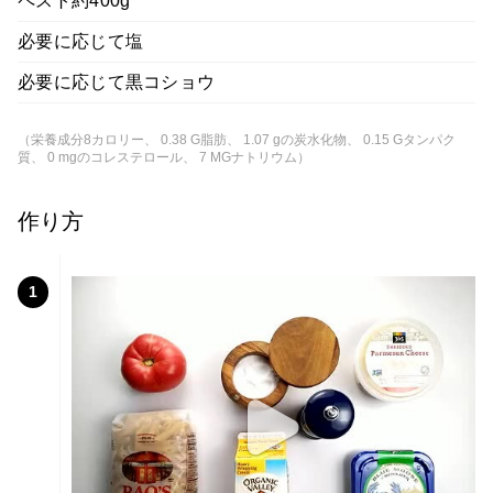
ペスト約400g
必要に応じて塩
必要に応じて黒コショウ
（栄養成分8カロリー、 0.38 G脂肪、 1.07 gの炭水化物、 0.15 Gタンパク
質、 0 mgのコレステロール、 7 MGナトリウム）
作り方
1