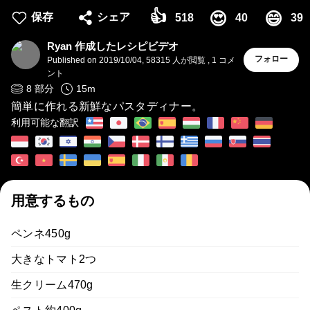
👍
😍
😄
保存
シェア
518
40
39
Ryan 作成したレシピビデオ
フォロー
Published on
2019/10/04
,
58315 人が閲覧
,
1
コメ
ント
8
部分
15
m
簡単に作れる新鮮なパスタディナー。
利用可能な翻訳
用意するもの
ペンネ450g
大きなトマト2つ
生クリーム470g