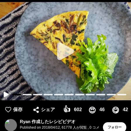
👍
😍
😋
保存
シェア
602
46
42
Ryan 作成したレシピビデオ
フォロー
Published on
2018/04/12
,
61778 人が閲覧
,
0
コメ