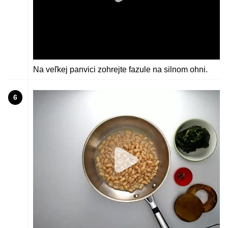
Na veľkej panvici zohrejte fazule na silnom ohni.
6