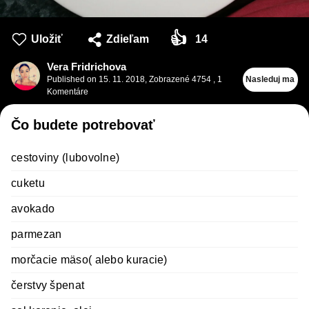
👍
Uložiť
Zdieľam
14
Vera Fridrichova
Published on
15. 11. 2018
,
Zobrazené 4754
,
1
Nasleduj ma
Komentáre
Čo budete potrebovať
cestoviny (lubovolne)
cuketu
avokado
parmezan
morčacie mäso( alebo kuracie)
čerstvy špenat