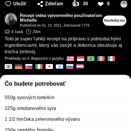
👍
❤
😁
Uložiť
Zdieľam
30
8
Recept videa vytvoreného používateľom
Michelle
Nasleduj ma
Published on
01. 10. 2021
,
Zobrazené 7776
4
časti
20
m
Toto je super ľahký recept na prípravu s jednoduchými
ingredienciami, ktorý vás zasýti a dokonca obsahuje aj
trocha zelenej.
Preklady sú k dispozícii v jazyku
Čo budete potrebovať
550g syrových tortellini
225g smotanového syra
1 1/2 hrnčeka zeleninového vývaru
150g umytého špenátu