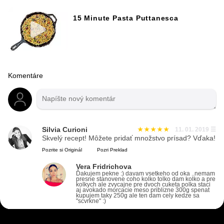
15 Minute Pasta Puttanesca
Komentáre
Silvia Curioni
11. 01. 2019
☰
Skvelý recept! Môžete pridať množstvo prísad? Vďaka!
Pozrite si Originál
Pozri Preklad
Vera Fridrichova
Ďakujem pekne :) davam vsetkeho od oka ..nemam
presne stanovene coho kolko tolko dam kolko a pre
kolkych ale zvycajne pre dvoch cuketa polka staci
aj avokado morcacie meso priblizne 300g spenat
kupujem taky 250g ale ten dam cely kedze sa
"scvrkne" :)