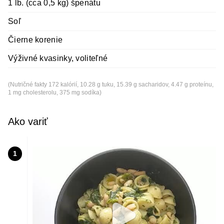
1 lb. (cca 0,5 kg) špenátu
Soľ
Čierne korenie
Výživné kvasinky, voliteľné
(Nutričné fakty 172 kalórií, 10.28 g tuku, 15.39 g sacharidov, 4.47 g proteínu,
1 mg cholesterolu, 375 mg sodíka)
Ako variť
1