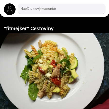
"fitmejker" Cestoviny