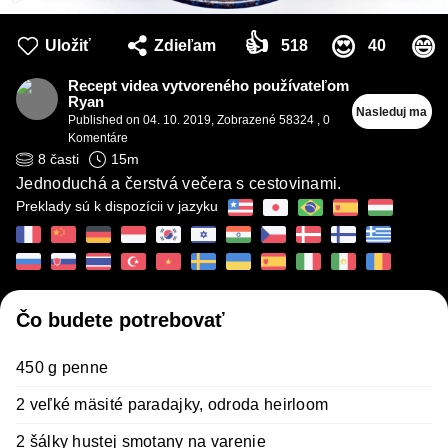
👍
😍
😄
Uložiť
Zdieľam
518
40
Recept videa vytvoreného používateľom
Ryan
Nasleduj ma
Published on
04. 10. 2019
,
Zobrazené 58324
,
0
Komentáre
8
časti
15
m
Jednoduchá a čerstvá večera s cestovinami.
Preklady sú k dispozícii v jazyku
Čo budete potrebovať
450 g penne
2 veľké mäsité paradajky, odroda heirloom
2 šálky hustej smotany na varenie