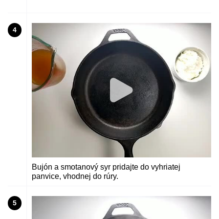
4
Bujón a smotanový syr pridajte do vyhriatej
panvice, vhodnej do rúry.
5