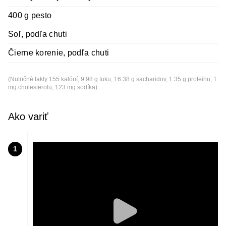
400 g pesto
Soľ, podľa chuti
Čierne korenie, podľa chuti
(Nutričné fakty 155 kalórií, 9.98 g tuku, 16.38 g sacharidov, 1.35 g proteínu, 1
mg cholesterolu, 123 mg sodíka)
Ako variť
1