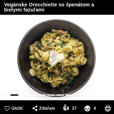
Vegánske Orecchiette so špenátom a
bielymi fazuľami
👍
😨
😌
Uložiť
Zdieľam
27
4