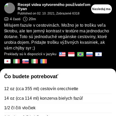
Recept videa vytvoreného používateľom
Ryan
Nasleduj ma
Published on
02. 10. 2021
,
Zobrazené 6318
4
časti
20
m
Milujem fazule v cestovinách. Možno je to trošku veľa
škrobu, ale ten jemný kontrast v textúre ma jednoducho
dotane. Toto sú jednoduché vegánske cestoviny, ktoré
urobia dojem. Pridajte trošku výživných kvasiniek, ak
vám chýby syr ;)
Preklady sú k dispozícii v jazyku
Čo budete potrebovať
12 oz (cca 355 ml) cestovín orecchiette
14 oz (cca 114 ml) konzerva bielych fazúľ
1/2 čl čili vločiek