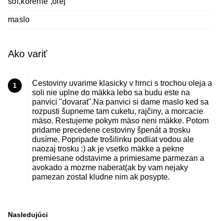
sol,korenie ,olej
maslo
Ako variť
Cestoviny uvarime klasicky v hrnci s trochou oleja a
1
soli nie uplne do mäkka lebo sa budu este na
panvici "dovarat".Na panvici si dame maslo ked sa
rozpusti šupneme tam cuketu, rajčiny, a morcacie
mäso. Restujeme pokym mäso neni mäkke. Potom
pridame precedene cestoviny špenát a trosku
dusíme. Popripade trošilinku podliat vodou ale
naozaj trosku :) ak je vsetko mäkke a pekne
premiesane odstavime a primiesame parmezan a
avokado a mozme naberat(ak by vam nejaky
pamezan zostal kludne nim ak posypte.
Nasledujúci