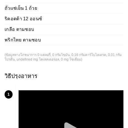
ถั่วแช่เย็น 1 ถ้วย
ริคอตต้า 12 ออนซ์
เกลือ ตามชอบ
พริกไทย ตามชอบ
(ข้อมูลทางโภชนาการ 0 แคลอรี่, 0 กรัมไขมัน, 0.16 กรัมคาร์โบไฮเดรต, 0.01 กรัม
โปรตีน, undefined mg โคเลสเตอรอล, 0 mg โซเดียม)
วิธีปรุงอาหาร
1