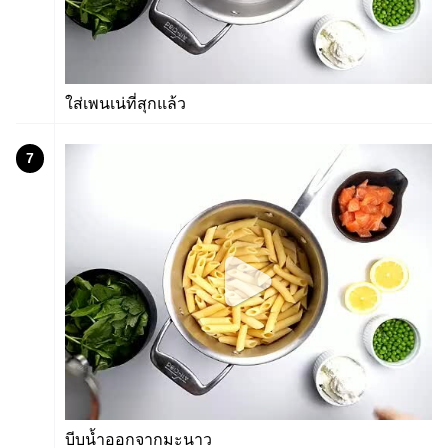
ใส่เพนเน่ที่สุกแล้ว
7
บีบน้ำออกจากมะนาว