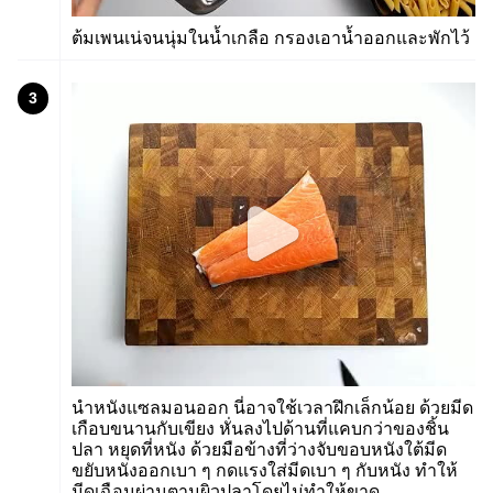
ต้มเพนเน่จนนุ่มในน้ำเกลือ กรองเอาน้ำออกและพักไว้
3
นำหนังแซลมอนออก นี่อาจใช้เวลาฝึกเล็กน้อย ด้วยมีด
เกือบขนานกับเขียง หั่นลงไปด้านที่แคบกว่าของชิ้น
ปลา หยุดที่หนัง ด้วยมือข้างที่ว่างจับขอบหนังใต้มีด
ขยับหนังออกเบา ๆ กดแรงใส่มีดเบา ๆ กับหนัง ทำให้
มีดเฉือนผ่านตามผิวปลาโดยไม่ทำให้ขาด