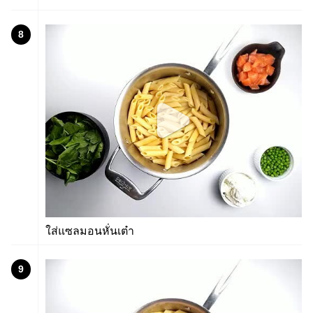
8
ใส่แซลมอนหั่นเต๋า
9