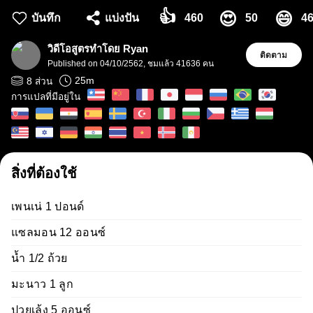
👍
😍
😄
460
50
4
บันทึก
แบ่งปัน
วิดีโอสูตรทำโดย Ryan
ติดตาม
Published on
04/10/2562
,
ชมแล้ว 41636 คน
25
m
8
ส่วน
การแปลที่มีอยู่ใน
สิ่งที่ต้องใช้
เพนเน่ 1 ปอนด์
แซลมอน 12 ออนซ์
น้ำ 1/2 ถ้วย
มะนาว 1 ลูก
ปวยเล้ง 5 ออนซ์