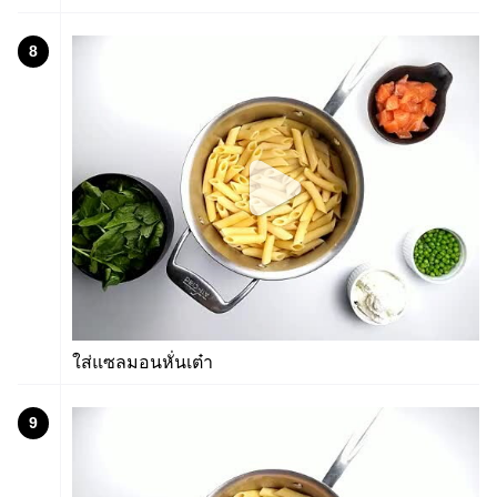
8
ใส่แซลมอนหั่นเต๋า
9