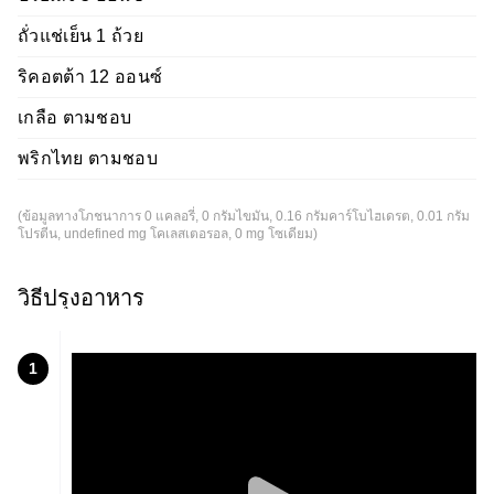
ถั่วแช่เย็น 1 ถ้วย
ริคอตต้า 12 ออนซ์
เกลือ ตามชอบ
พริกไทย ตามชอบ
(ข้อมูลทางโภชนาการ 0 แคลอรี่, 0 กรัมไขมัน, 0.16 กรัมคาร์โบไฮเดรต, 0.01 กรัม
โปรตีน, undefined mg โคเลสเตอรอล, 0 mg โซเดียม)
วิธีปรุงอาหาร
1