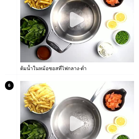
ต้มน้ำในหม้อซอสที่ไฟกลาง-ต่ำ
6