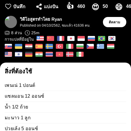
👍
😍
😄
460
50
4
บันทึก
แบ่งปัน
วิดีโอสูตรทำโดย Ryan
ติดตาม
Published on
04/10/2562
,
ชมแล้ว 41636 คน
25
m
8
ส่วน
การแปลที่มีอยู่ใน
สิ่งที่ต้องใช้
เพนเน่ 1 ปอนด์
แซลมอน 12 ออนซ์
น้ำ 1/2 ถ้วย
มะนาว 1 ลูก
ปวยเล้ง 5 ออนซ์