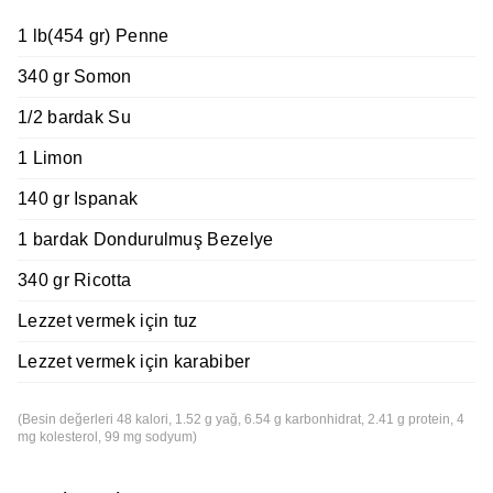
1 lb(454 gr) Penne
340 gr Somon
1/2 bardak Su
1 Limon
140 gr Ispanak
1 bardak Dondurulmuş Bezelye
340 gr Ricotta
Lezzet vermek için tuz
Lezzet vermek için karabiber
(Besin değerleri 48 kalori, 1.52 g yağ, 6.54 g karbonhidrat, 2.41 g protein, 4
mg kolesterol, 99 mg sodyum)