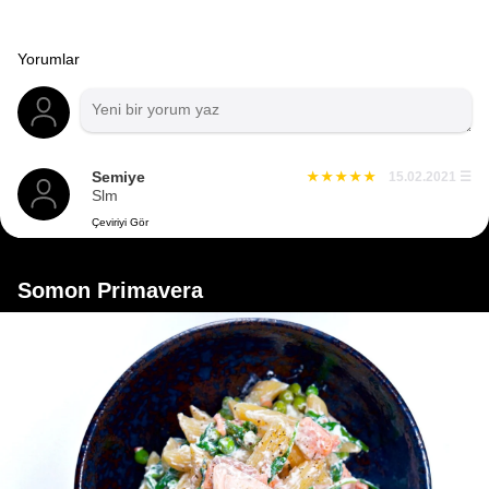
Yorumlar
Semiye
15.02.2021
☰
Slm
Çeviriyi Gör
Somon Primavera