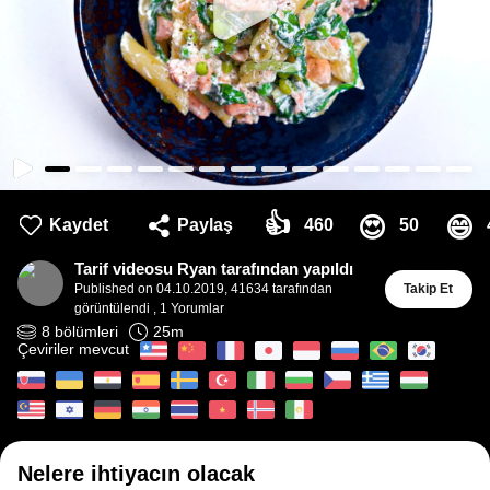
👍
😍
😄
Kaydet
Paylaş
460
50
Tarif videosu Ryan tarafından yapıldı
Published on
04.10.2019
,
41634 tarafından
Takip Et
görüntülendi
,
1
Yorumlar
8
bölümleri
25
m
Çeviriler mevcut
Nelere ihtiyacın olacak