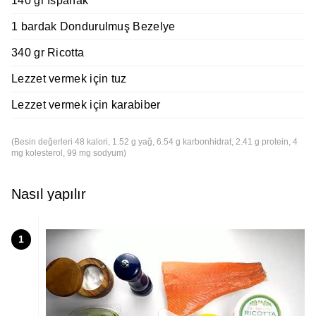
140 gr Ispanak
1 bardak Dondurulmuş Bezelye
340 gr Ricotta
Lezzet vermek için tuz
Lezzet vermek için karabiber
(Besin değerleri 48 kalori, 1.52 g yağ, 6.54 g karbonhidrat, 2.41 g protein, 4
mg kolesterol, 99 mg sodyum)
Nasıl yapılır
1