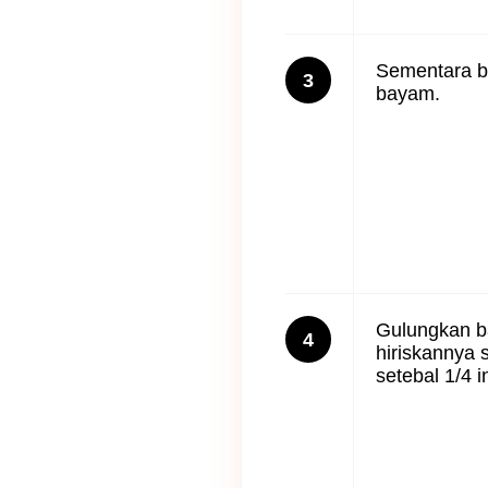
Sementara b
3
bayam.
Gulungkan b
4
hiriskannya
setebal 1/4 i