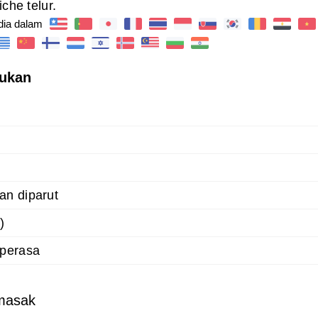
che telur.
dia dalam
lukan
an diparut
)
 perasa
masak