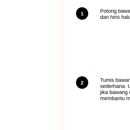
Potong bawa
1
dan hiris hal
Tumis bawan
2
sederhana. U
jika bawang d
membantu me