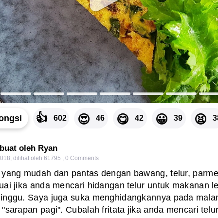
👍
😍
😋
😀
😫
ongsi
602
46
42
39
3
ibuat oleh Ryan
2018
,
dilihat oleh 61795
,
0
Comments
m yang mudah dan pantas dengan bawang, telur, parm
uai jika anda mencari hidangan telur untuk makanan l
minggu. Saya juga suka menghidangkannya pada mala
"sarapan pagi". Cubalah fritata jika anda mencari telu