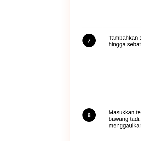
Tambahkan s
7
hingga sebat
Masukkan te
8
bawang tadi
menggaulka