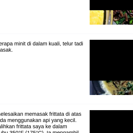
apa minit di dalam kuali, telur tadi
asak.
elesaikan memasak frittata di atas
nda menggunakan api yang kecil.
lihkan frittata saya ke dalam
uhu 350°F (175°C). Ia mengambil