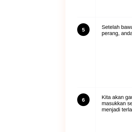
Setelah bawa
5
perang, and
Kita akan ga
6
masukkan sed
menjadi terla