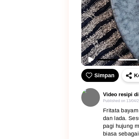
Simpan
K
Video resipi d
Published on
13/04/
Fritata baya
dan lada. Ses
pagi hujung 
biasa sebagai 