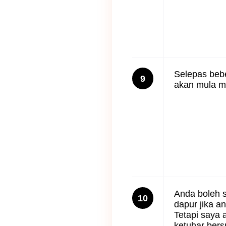
Selepas beber
9
akan mula m
Anda boleh s
10
dapur jika a
Tetapi saya a
ketuhar bers